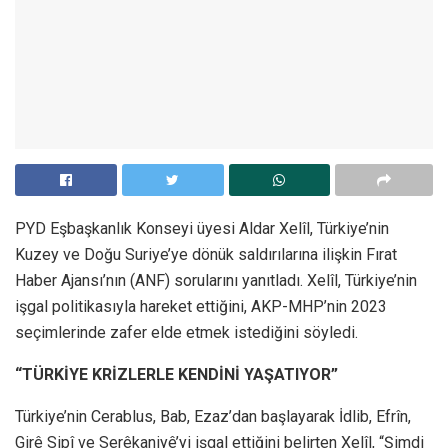
PYD Eşbaşkanlık Konseyi üyesi Aldar Xelîl, Türkiye’nin
Kuzey ve Doğu Suriye’ye dönük saldırılarına ilişkin Fırat
Haber Ajansı’nın (ANF) sorularını yanıtladı. Xelîl, Türkiye’nin
işgal politikasıyla hareket ettiğini, AKP-MHP’nin 2023
seçimlerinde zafer elde etmek istediğini söyledi.
“TÜRKİYE KRİZLERLE KENDİNİ YAŞATIYOR”
Türkiye’nin Cerablus, Bab, Ezaz’dan başlayarak İdlib, Efrîn,
Girê Sipî ve Serêkaniyê’yi işgal ettiğini belirten Xelîl, “Şimdi