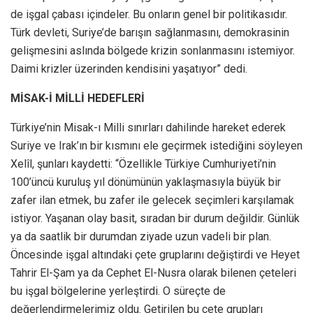
de işgal çabası içindeler. Bu onların genel bir politikasıdır.
Türk devleti, Suriye’de barışın sağlanmasını, demokrasinin
gelişmesini aslında bölgede krizin sonlanmasını istemiyor.
Daimi krizler üzerinden kendisini yaşatıyor” dedi.
MİSAK-İ MİLLİ HEDEFLERİ
Türkiye’nin Misak-ı Milli sınırları dahilinde hareket ederek
Suriye ve Irak’ın bir kısmını ele geçirmek istediğini söyleyen
Xelîl, şunları kaydetti: “Özellikle Türkiye Cumhuriyeti’nin
100’üncü kuruluş yıl dönümünün yaklaşmasıyla büyük bir
zafer ilan etmek, bu zafer ile gelecek seçimleri karşılamak
istiyor. Yaşanan olay basit, sıradan bir durum değildir. Günlük
ya da saatlik bir durumdan ziyade uzun vadeli bir plan.
Öncesinde işgal altındaki çete gruplarını değiştirdi ve Heyet
Tahrir El-Şam ya da Cephet El-Nusra olarak bilenen çeteleri
bu işgal bölgelerine yerleştirdi. O süreçte de
değerlendirmelerimiz oldu. Getirilen bu çete grupları