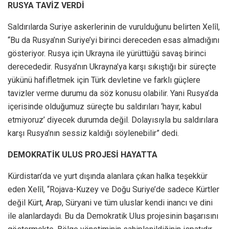
RUSYA TAVİZ VERDİ
Saldırılarda Suriye askerlerinin de vurulduğunu belirten Xelîl,
“Bu da Rusya’nın Suriye’yi birinci dereceden esas almadığını
gösteriyor. Rusya için Ukrayna ile yürüttüğü savaş birinci
derecededir. Rusya’nın Ukrayna’ya karşı sıkıştığı bir süreçte
yükünü hafifletmek için Türk devletine ve farklı güçlere
tavizler verme durumu da söz konusu olabilir. Yani Rusya’da
içerisinde olduğumuz süreçte bu saldırıları ‘hayır, kabul
etmiyoruz’ diyecek durumda değil. Dolayısıyla bu saldırılara
karşı Rusya’nın sessiz kaldığı söylenebilir” dedi.
DEMOKRATİK ULUS PROJESİ HAYATTA
Kürdistan’da ve yurt dışında alanlara çıkan halka teşekkür
eden Xelîl, “Rojava-Kuzey ve Doğu Suriye’de sadece Kürtler
değil Kürt, Arap, Süryani ve tüm uluslar kendi inancı ve dini
ile alanlardaydı. Bu da Demokratik Ulus projesinin başarısını