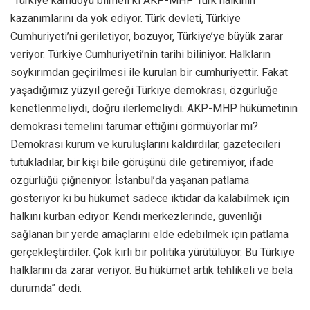
“Türkiye kamuoyu bilmeli ki AKP-MHP Türk halkının
kazanımlarını da yok ediyor. Türk devleti, Türkiye
Cumhuriyeti’ni geriletiyor, bozuyor, Türkiye’ye büyük zarar
veriyor. Türkiye Cumhuriyeti’nin tarihi biliniyor. Halkların
soykırımdan geçirilmesi ile kurulan bir cumhuriyettir. Fakat
yaşadığımız yüzyıl gereği Türkiye demokrasi, özgürlüğe
kenetlenmeliydi, doğru ilerlemeliydi. AKP-MHP hükümetinin
demokrasi temelini tarumar ettiğini görmüyorlar mı?
Demokrasi kurum ve kuruluşlarını kaldırdılar, gazetecileri
tutukladılar, bir kişi bile görüşünü dile getiremiyor, ifade
özgürlüğü çiğneniyor. İstanbul’da yaşanan patlama
gösteriyor ki bu hükümet sadece iktidar da kalabilmek için
halkını kurban ediyor. Kendi merkezlerinde, güvenliği
sağlanan bir yerde amaçlarını elde edebilmek için patlama
gerçekleştirdiler. Çok kirli bir politika yürütülüyor. Bu Türkiye
halklarını da zarar veriyor. Bu hükümet artık tehlikeli ve bela
durumda” dedi.