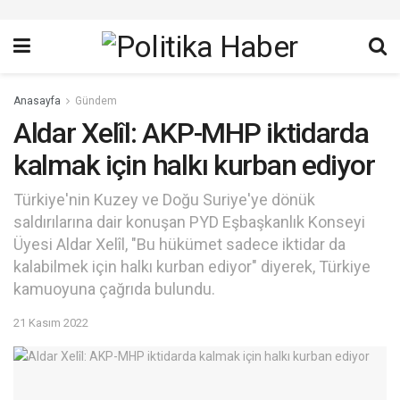
Anasayfa
Gündem
Aldar Xelîl: AKP-MHP iktidarda
kalmak için halkı kurban ediyor
Türkiye'nin Kuzey ve Doğu Suriye'ye dönük
saldırılarına dair konuşan PYD Eşbaşkanlık Konseyi
Üyesi Aldar Xelîl, "Bu hükümet sadece iktidar da
kalabilmek için halkı kurban ediyor" diyerek, Türkiye
kamuoyuna çağrıda bulundu.
21 Kasım 2022