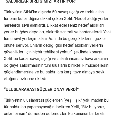
“SALDIRILAR BİRLİĞİMİZİ ARTIRIYOR”
Türkiye’nin SİHA’lar dışında 50 savaş uçağı ve farklı silah
türlerini kullandığına dikkat çeken Xelîl, “Hedef aldığı yerler
nerelerdi, sivil alanlardı. Dikkat ederseniz hedef aldıkları
yerler buğday depoları, elektrik santrali ve hastanelerdi. Yani
tümü sivil yerleşim alanı. Aslında bu gerçekliklerini gözler
önüne seriyor. Onların dediği gibi hedef aldıkları yerlerin
güvenlikleri için hiçbir tehlikesi yoktur” şeklinde konuştu.
Xelîl, bu kadar savaş uçağı ve silahlı insansız hava aracının
bölgeye saldırmasının tüm ulusların birliktelik mücadelesini
güçlendirmesine ve bu saldırılara karşı tavır almaya sevk
ettiğini sözlerine ekledi.
“ULUSLARARASI GÜÇLER ONAY VERDİ”
Türkiye’nin uluslararası güçlerden “yeşil ışık” yakılmadan bu
tür saldırıları yapamayacağını belirten Xelîl, “Biz biliyoruz,
onlar ‘tamam’ demeden gelemezler. Bu konunun bir tarafı.