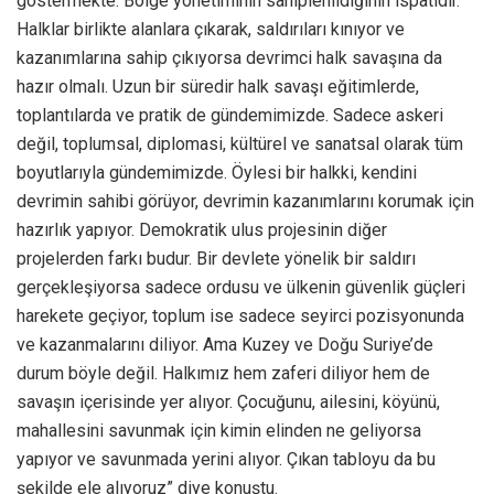
göstermekte. Bölge yönetiminin sahiplenildiğinin ispatıdır.
Halklar birlikte alanlara çıkarak, saldırıları kınıyor ve
kazanımlarına sahip çıkıyorsa devrimci halk savaşına da
hazır olmalı. Uzun bir süredir halk savaşı eğitimlerde,
toplantılarda ve pratik de gündemimizde. Sadece askeri
değil, toplumsal, diplomasi, kültürel ve sanatsal olarak tüm
boyutlarıyla gündemimizde. Öylesi bir halkki, kendini
devrimin sahibi görüyor, devrimin kazanımlarını korumak için
hazırlık yapıyor. Demokratik ulus projesinin diğer
projelerden farkı budur. Bir devlete yönelik bir saldırı
gerçekleşiyorsa sadece ordusu ve ülkenin güvenlik güçleri
harekete geçiyor, toplum ise sadece seyirci pozisyonunda
ve kazanmalarını diliyor. Ama Kuzey ve Doğu Suriye’de
durum böyle değil. Halkımız hem zaferi diliyor hem de
savaşın içerisinde yer alıyor. Çocuğunu, ailesini, köyünü,
mahallesini savunmak için kimin elinden ne geliyorsa
yapıyor ve savunmada yerini alıyor. Çıkan tabloyu da bu
şekilde ele alıyoruz” diye konuştu.