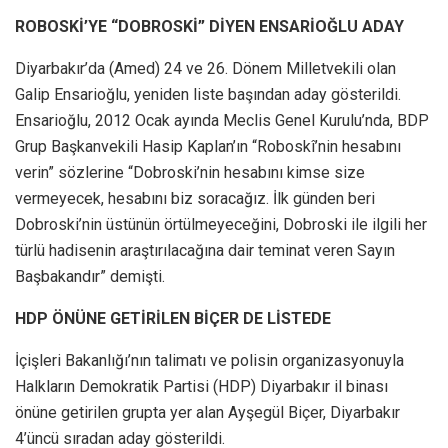
ROBOSKİ’YE “DOBROSKİ” DİYEN ENSARİOĞLU ADAY
Diyarbakır’da (Amed) 24 ve 26. Dönem Milletvekili olan
Galip Ensarioğlu, yeniden liste başından aday gösterildi.
Ensarioğlu, 2012 Ocak ayında Meclis Genel Kurulu’nda, BDP
Grup Başkanvekili Hasip Kaplan’ın “Roboskî’nin hesabını
verin” sözlerine “Dobroski’nin hesabını kimse size
vermeyecek, hesabını biz soracağız. İlk günden beri
Dobroski’nin üstünün örtülmeyeceğini, Dobroski ile ilgili her
türlü hadisenin araştırılacağına dair teminat veren Sayın
Başbakandır” demişti.
HDP ÖNÜNE GETİRİLEN BİÇER DE LİSTEDE
İçişleri Bakanlığı’nın talimatı ve polisin organizasyonuyla
Halkların Demokratik Partisi (HDP) Diyarbakır il binası
önüne getirilen grupta yer alan Ayşegül Biçer, Diyarbakır
4’üncü sıradan aday gösterildi.