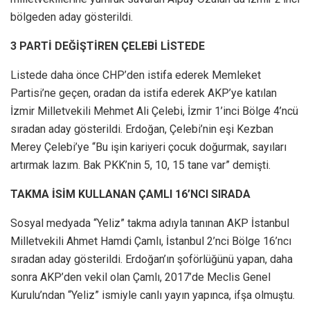
bölgeden aday gösterildi.
3 PARTİ DEĞİŞTİREN ÇELEBİ LİSTEDE
Listede daha önce CHP’den istifa ederek Memleket
Partisi’ne geçen, oradan da istifa ederek AKP’ye katılan
İzmir Milletvekili Mehmet Ali Çelebi, İzmir 1’inci Bölge 4’ncü
sıradan aday gösterildi. Erdoğan, Çelebi’nin eşi Kezban
Merey Çelebi’ye “Bu işin kariyeri çocuk doğurmak, sayıları
artırmak lazım. Bak PKK’nin 5, 10, 15 tane var” demişti.
TAKMA İSİM KULLANAN ÇAMLI 16’NCI SIRADA
Sosyal medyada “Yeliz” takma adıyla tanınan AKP İstanbul
Milletvekili Ahmet Hamdi Çamlı, İstanbul 2’nci Bölge 16’ncı
sıradan aday gösterildi. Erdoğan’ın şoförlüğünü yapan, daha
sonra AKP’den vekil olan Çamlı, 2017’de Meclis Genel
Kurulu’ndan “Yeliz” ismiyle canlı yayın yapınca, ifşa olmuştu.