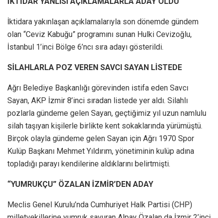
İKTİDAR YANLISI AÇIKLAMALARLA ADAY OLDU
İktidara yakınlaşan açıklamalarıyla son dönemde gündem
olan “Ceviz Kabuğu” programını sunan Hulki Cevizoğlu,
İstanbul 1’inci Bölge 6’ncı sıra adayı gösterildi.
SİLAHLARLA POZ VEREN SAVCI SAYAN LİSTEDE
Ağrı Belediye Başkanlığı görevinden istifa eden Savcı
Sayan, AKP İzmir 8’inci sıradan listede yer aldı. Silahlı
pozlarla gündeme gelen Sayan, geçtiğimiz yıl uzun namlulu
silah taşıyan kişilerle birlikte kent sokaklarında yürümüştü.
Birçok olayla gündeme gelen Sayan için Ağrı 1970 Spor
Kulüp Başkanı Mehmet Yıldırım, yönetiminin kulüp adına
topladığı parayı kendilerine aldıklarını belirtmişti.
“YUMRUKÇU” ÖZALAN İZMİR’DEN ADAY
Meclis Genel Kurulu’nda Cumhuriyet Halk Partisi (CHP)
milletvekillerine yumruk savuran Alpay Özalan da İzmir 2’inci