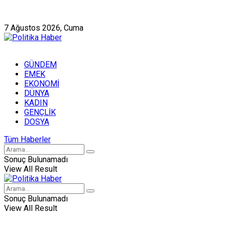
Künye
Hakkımızda
7 Ağustos 2026, Cuma
GÜNDEM
EMEK
EKONOMİ
DÜNYA
KADIN
GENÇLİK
DOSYA
Tüm Haberler
Sonuç Bulunamadı
View All Result
Sonuç Bulunamadı
View All Result