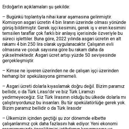
Erdoğan’ın açıklamaları şu şekilde:
– Bugünkü toplantıyla nihai karar aşamasına gelinmiştir.
Komisyon asgari ücretin 4 bin liranın üzerinde olması yönünde
görüş bildirmiştir. Gerek işçi kesimini, gerek iş v eren kesimini
temsilen taraflar çok farklı bir anlayış içerisinde özveriyle bu
süreci işlettiler. Buna göre, 2022 yılında asgari ücretin en alt
rakamı 4 bin 250 lira olarak uygulanacaktır. Çalışanın evli
olmasına ve çocuk sayısına göre bu rakam daha da
yükselmektedir. Asgari ücret artışı yüzde 50 seviyesinde
gerçekleşmiştir.
– Kimse ne işveren üzerinden ne de çalışan işçi üzerinden
herhangi bir spekülasyona girmemeli.
– Asgari ücreti dolarla kıyaslamak doğru değil. Bizim paramız
bellidir, o da Türk Lirası’dır ve biz Türk Liramızı
yedirmeyeceğiz. Siz Türk lirasının olduğu bu ülkede dolarla mı
çalıştırıyordunuz bu insanları. Bu tür spekülatörlüğe gerek yok.
Bizim paramız bellidir o da Türk lirasıdır
– Ülkemizin içinden geçtiği şu zor dönemde elbette
çalışanlarımız çok daha fazlasını hak ediyor. Yeni ekonomi