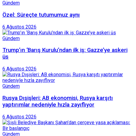
Gündem
Özel: Süreçte tutumumuz aynı
6 Ağustos 2026
Gündem
Trump’ın ‘Barış Kurulu’ndan ilk iş: Gazze’ye askeri
üs
6 Ağustos 2026
Gündem
Rusya Dışişleri: AB ekonomisi, Rusya karşıtı
yaptırımlar nedeniyle hızla zayıflıyor
6 Ağustos 2026
Gündem