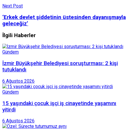
Next Post
‘Erkek devlet şiddetinin üstesinden dayanışmayla
geleceğiz’
İlgili Haberler
Gündem
İzmir Büyükşehir Belediyesi soruşturması: 2 kişi
tutuklandı
6 Ağustos 2026
Gündem
15 yaşındaki çocuk işçi iş cinayetinde yaşamını
yitirdi
6 Ağustos 2026