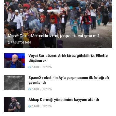
Murat Çakır: Mülteci krizi mi, jeopolitik çatışma mı?
7 AĞUSTOS 2026
Veysi Sarısözen: Artık biraz gülebiliriz: Elbette
düşünerek
7 AĞUSTOS 2026
SpaceX roketinin Ay’a çarpmasının ilk fotoğrafı
yayınlandı
7 AĞUSTOS 2026
Ahbap Derneği yönetimine kayyum atandı
7 AĞUSTOS 2026