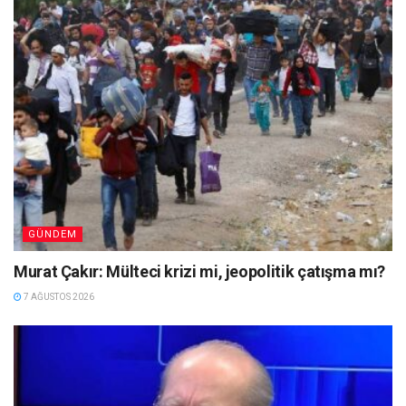
GÜNDEM
Murat Çakır: Mülteci krizi mi, jeopolitik çatışma mı?
7 AĞUSTOS 2026