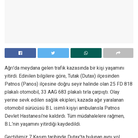
Ağrı’da meydana gelen trafik kazasında bir kişi yaşamını
yitirdi. Edinilen bilgilere göre, Tutak (Dutax) ilçesinden
Patnos (Panos) ilçesine doğru seyir halinde olan 25 FD 818
plakalı otomobil, 33 AAG 683 plakalı tırla çarpıştı. Olay
yerine sevk edilen sağlık ekipleri, kazada ağır yaralanan
otomobil sürücüsü B.L isimli kişiyi ambulansla Patnos
Devlet Hastanesi’ne kaldırdı. Tüm müdahalelere rağmen,
B.L.’nin yaşamını yitirdiği kaydedildi.
Geçtiğimiz 7 Kasım tarihinde Dutax’ta bulunan aynı yol