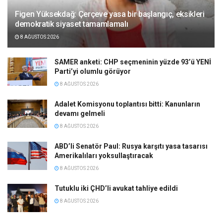
Figen Yüksekdağ: Çerçeve yasa bir başlangıç, eksikleri
demokratik siyaset tamamlamalı
8 AĞUSTOS 2026
SAMER anketi: CHP seçmeninin yüzde 93’ü YENİ
Parti’yi olumlu görüyor
8 AĞUSTOS 2026
Adalet Komisyonu toplantısı bitti: Kanunların
devamı gelmeli
8 AĞUSTOS 2026
ABD’li Senatör Paul: Rusya karşıtı yasa tasarısı
Amerikalıları yoksullaştıracak
8 AĞUSTOS 2026
Tutuklu iki ÇHD’li avukat tahliye edildi
8 AĞUSTOS 2026