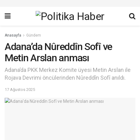
Anasayfa
Gündem
Adana’da Nûreddîn Sofî ve
Metin Arslan anması
Adana’da PKK Merkez Komite üyesi Metin Arslan ile
Rojava Devrimi öncülerinden Nûreddîn Sofî anıldı.
17 Ağustos 2025