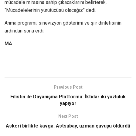
mücadele mirasına sahip çıkacaklarını belirterek,
“Mücadelelerinin yürütücüsü olacağız” dedi.
Anma programı, sinevizyon gösterimi ve şiir dinletisinin
ardından sona erdi.
MA
Previous Post
Filistin ile Dayanışma Platformu: İktidar iki yüzlülük
yapıyor
Next Post
Askeri birlikte kavga: Astsubay, uzman çavuşu öldürdü