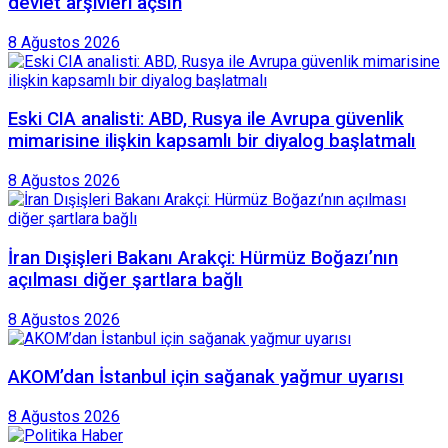
devlet arşivleri açsın
8 Ağustos 2026
Eski CIA analisti: ABD, Rusya ile Avrupa güvenlik
mimarisine ilişkin kapsamlı bir diyalog başlatmalı
8 Ağustos 2026
İran Dışişleri Bakanı Arakçi: Hürmüz Boğazı’nın
açılması diğer şartlara bağlı
8 Ağustos 2026
AKOM’dan İstanbul için sağanak yağmur uyarısı
8 Ağustos 2026