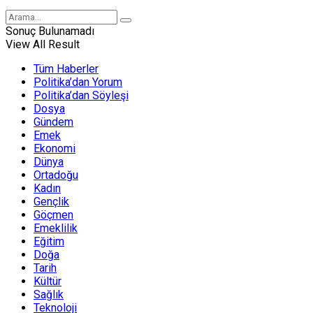
Sonuç Bulunamadı
View All Result
Tüm Haberler
Politika’dan Yorum
Politika’dan Söyleşi
Dosya
Gündem
Emek
Ekonomi
Dünya
Ortadoğu
Kadın
Gençlik
Göçmen
Emeklilik
Eğitim
Doğa
Tarih
Kültür
Sağlık
Teknoloji