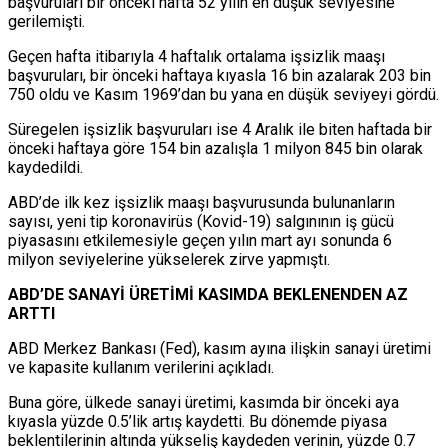
başvuruları bir önceki hafta 52 yılın en düşük seviyesine
gerilemişti.
Geçen hafta itibarıyla 4 haftalık ortalama işsizlik maaşı
başvuruları, bir önceki haftaya kıyasla 16 bin azalarak 203 bin
750 oldu ve Kasım 1969’dan bu yana en düşük seviyeyi gördü.
Süregelen işsizlik başvuruları ise 4 Aralık ile biten haftada bir
önceki haftaya göre 154 bin azalışla 1 milyon 845 bin olarak
kaydedildi.
ABD’de ilk kez işsizlik maaşı başvurusunda bulunanların
sayısı, yeni tip koronavirüs (Kovid-19) salgınının iş gücü
piyasasını etkilemesiyle geçen yılın mart ayı sonunda 6
milyon seviyelerine yükselerek zirve yapmıştı.
ABD’DE SANAYİ ÜRETİMİ KASIMDA BEKLENENDEN AZ
ARTTI
ABD Merkez Bankası (Fed), kasım ayına ilişkin sanayi üretimi
ve kapasite kullanım verilerini açıkladı.
Buna göre, ülkede sanayi üretimi, kasımda bir önceki aya
kıyasla yüzde 0.5’lik artış kaydetti. Bu dönemde piyasa
beklentilerinin altında yükseliş kaydeden verinin, yüzde 0.7