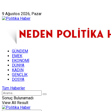
Künye
Hakkımızda
9 Ağustos 2026, Pazar
GÜNDEM
EMEK
EKONOMİ
DÜNYA
KADIN
GENÇLİK
DOSYA
Tüm Haberler
Sonuç Bulunamadı
View All Result