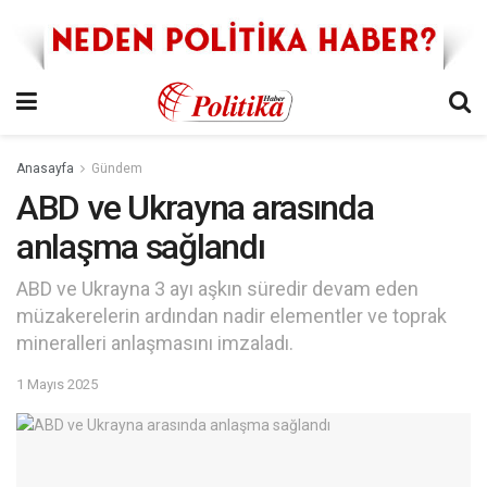
Anasayfa
Gündem
ABD ve Ukrayna arasında
anlaşma sağlandı
ABD ve Ukrayna 3 ayı aşkın süredir devam eden
müzakerelerin ardından nadir elementler ve toprak
mineralleri anlaşmasını imzaladı.
1 Mayıs 2025