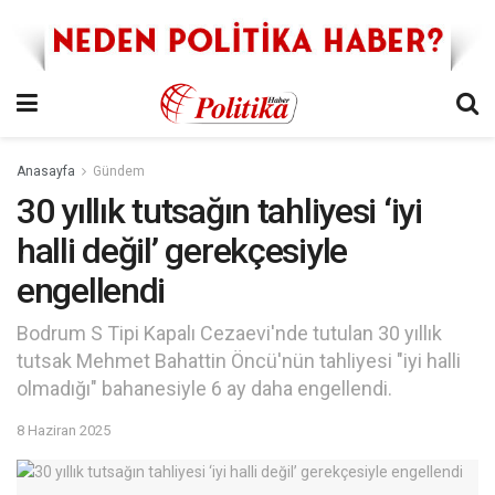
Anasayfa
Gündem
30 yıllık tutsağın tahliyesi ‘iyi
halli değil’ gerekçesiyle
engellendi
Bodrum S Tipi Kapalı Cezaevi'nde tutulan 30 yıllık
tutsak Mehmet Bahattin Öncü'nün tahliyesi "iyi halli
olmadığı" bahanesiyle 6 ay daha engellendi.
8 Haziran 2025