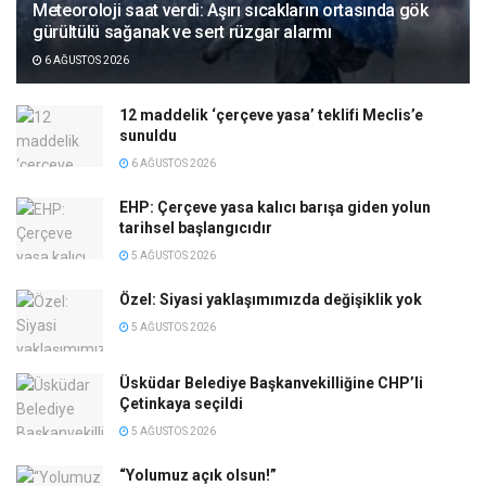
Meteoroloji saat verdi: Aşırı sıcakların ortasında gök
gürültülü sağanak ve sert rüzgar alarmı
6 AĞUSTOS 2026
12 maddelik ‘çerçeve yasa’ teklifi Meclis’e
sunuldu
6 AĞUSTOS 2026
EHP: Çerçeve yasa kalıcı barışa giden yolun
tarihsel başlangıcıdır
5 AĞUSTOS 2026
Özel: Siyasi yaklaşımımızda değişiklik yok
5 AĞUSTOS 2026
Üsküdar Belediye Başkanvekilliğine CHP’li
Çetinkaya seçildi
5 AĞUSTOS 2026
“Yolumuz açık olsun!”