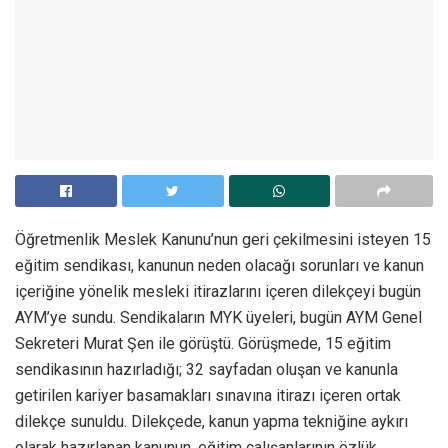
Öğretmenlik Meslek Kanunu’nun geri çekilmesini isteyen 15
eğitim sendikası, kanunun neden olacağı sorunları ve kanun
içeriğine yönelik mesleki itirazlarını içeren dilekçeyi bugün
AYM’ye sundu. Sendikaların MYK üyeleri, bugün AYM Genel
Sekreteri Murat Şen ile görüştü. Görüşmede, 15 eğitim
sendikasının hazırladığı; 32 sayfadan oluşan ve kanunla
getirilen kariyer basamakları sınavına itirazı içeren ortak
dilekçe sunuldu. Dilekçede, kanun yapma tekniğine aykırı
olarak hazırlanan kanunun, eğitim çalışanlarının özlük,