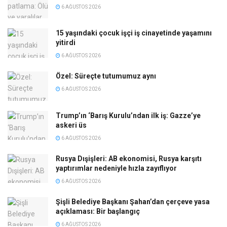
6 AĞUSTOS 2026
15 yaşındaki çocuk işçi iş cinayetinde yaşamını
yitirdi
6 AĞUSTOS 2026
Özel: Süreçte tutumumuz aynı
6 AĞUSTOS 2026
Trump’ın ‘Barış Kurulu’ndan ilk iş: Gazze’ye
askeri üs
6 AĞUSTOS 2026
Rusya Dışişleri: AB ekonomisi, Rusya karşıtı
yaptırımlar nedeniyle hızla zayıflıyor
6 AĞUSTOS 2026
Şişli Belediye Başkanı Şahan’dan çerçeve yasa
açıklaması: Bir başlangıç
6 AĞUSTOS 2026