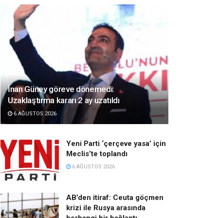
İnan Güney göreve dönemedi:
Uzaklaştırma kararı 2 ay uzatıldı
6 AĞUSTOS 2026
Yeni Parti ‘çerçeve yasa’ için
Meclis’te toplandı
6 AĞUSTOS 2026
AB’den itiraf: Ceuta göçmen
krizi ile Rusya arasında