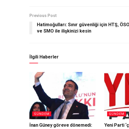
Previous Post
Hatimoğulları: Sınır güvenliği için HTŞ, ÖS
ve SMO ile ilişkinizi kesin
İlgili Haberler
GÜNDEM
GÜNDEM
İnan Güney göreve dönemedi:
Yeni Parti ‘