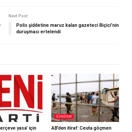
Next Post
O
Polis şiddetine maruz kalan gazeteci Biçici’nin
duruşması ertelendi
GÜNDEM
çerçeve yasa’ için
AB’den itiraf: Ceuta göçmen