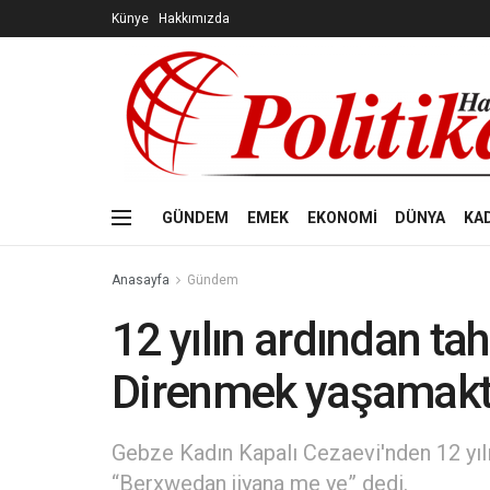
Künye
Hakkımızda
GÜNDEM
EMEK
EKONOMİ
DÜNYA
KA
Anasayfa
Gündem
12 yılın ardından tah
Direnmek yaşamakt
Gebze Kadın Kapalı Cezaevi'nden 12 yılın
“Berxwedan jiyana me ye” dedi.