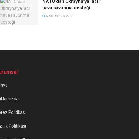
NATO’dan Ukrayna’ya ‘acil’
hava savunma desteği
6 AĞUSTOS 2026
urumsal
ünye
akkımızda
rez Politikası
zlilik Politikası