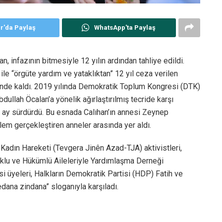
er'da Paylaş
WhatsApp'ta Paylaş
, infazının bitmesiyle 12 yılın ardından tahliye edildi.
le “örgüte yardım ve yataklıktan” 12 yıl ceza verilen
inde kaldı. 2019 yılında Demokratik Toplum Kongresi (DTK)
llah Öcalan’a yönelik ağırlaştırılmış tecride karşı
 2 ay sürdürdü. Bu esnada Calıhan’ın annesi Zeynep
lem gerçekleştiren anneler arasında yer aldı.
r Kadın Hareketi (Tevgera Jinên Azad-TJA) aktivistleri,
tuklu ve Hükümlü Aileleriyle Yardımlaşma Derneği
i üyeleri, Halkların Demokratik Partisi (HDP) Fatih ve
wedana zindana” sloganıyla karşıladı.