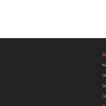
K
K
H
Çe
Gi