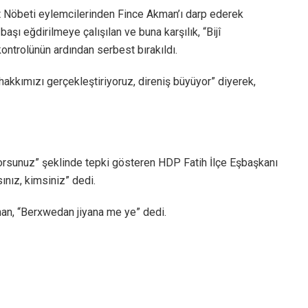
et Nöbeti eylemcilerinden Fince Akman’ı darp ederek
aşı eğdirilmeye çalışılan ve buna karşılık, “Bijî
ntrolünün ardından serbest bırakıldı.
 hakkımızı gerçekleştiriyoruz, direniş büyüyor” diyerek,
uyorsunuz” şeklinde tepki gösteren HDP Fatih İlçe Eşbaşkanı
ınız, kimsiniz” dedi.
ıhan, “Berxwedan jiyana me ye” dedi.