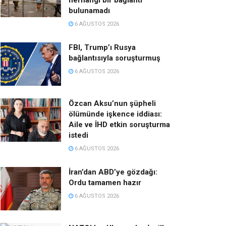
herhangi bir bağlantı
bulunamadı
6 AĞUSTOS 2026
FBI, Trump’ı Rusya
bağlantısıyla soruşturmuş
6 AĞUSTOS 2026
Özcan Aksu’nun şüpheli
ölümünde işkence iddiası:
Aile ve İHD etkin soruşturma
istedi
6 AĞUSTOS 2026
İran’dan ABD’ye gözdağı:
Ordu tamamen hazır
6 AĞUSTOS 2026