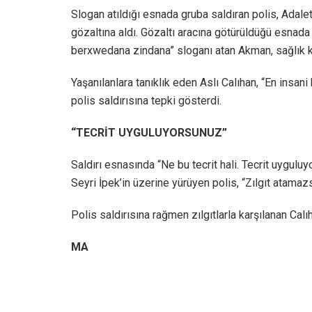
Slogan atıldığı esnada gruba saldıran polis, Adal
gözaltına aldı. Gözaltı aracına götürüldüğü esnada b
berxwedana zindana” sloganı atan Akman, sağlık ko
Yaşanılanlara tanıklık eden Aslı Calıhan, “En insani
polis saldırısına tepki gösterdi.
“TECRİT UYGULUYORSUNUZ”
Saldırı esnasında “Ne bu tecrit hali. Tecrit uygul
Seyri İpek’in üzerine yürüyen polis, “Zılgıt atamazs
Polis saldırısına rağmen zılgıtlarla karşılanan Cal
MA