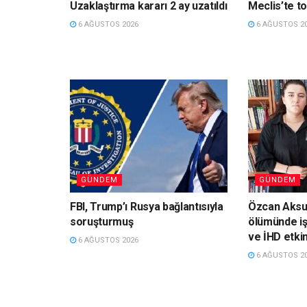
Uzaklaştırma kararı 2 ay uzatıldı
Meclis’te to
6 AĞUSTOS 2026
6 AĞUSTOS 2
GÜNDEM
GÜNDEM
FBI, Trump’ı Rusya bağlantısıyla
Özcan Aksu’
soruşturmuş
ölümünde iş
ve İHD etki
6 AĞUSTOS 2026
6 AĞUSTOS 2