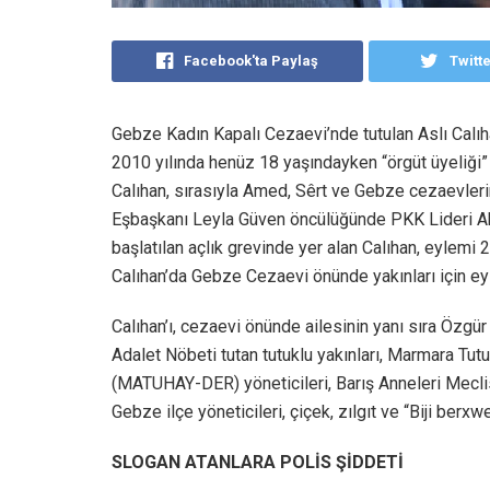
Facebook'ta Paylaş
Twitt
Gebze Kadın Kapalı Cezaevi’nde tutulan Aslı Calıhan
2010 yılında henüz 18 yaşındayken “örgüt üyeliği” i
Calıhan, sırasıyla Amed, Sêrt ve Gebze cezaevler
Eşbaşkanı Leyla Güven öncülüğünde PKK Lideri Abdu
başlatılan açlık grevinde yer alan Calıhan, eylemi
Calıhan’da Gebze Cezaevi önünde yakınları için ey
Calıhan’ı, cezaevi önünde ailesinin yanı sıra Özgü
Adalet Nöbeti tutan tutuklu yakınları, Marmara Tu
(MATUHAY-DER) yöneticileri, Barış Anneleri Meclis
Gebze ilçe yöneticileri, çiçek, zılgıt ve “Biji berx
SLOGAN ATANLARA POLİS ŞİDDETİ