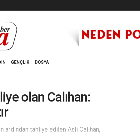
DIN
GENÇLİK
DOSYA
liye olan Calıhan:
ır
 ardından tahliye edilen Aslı Calıhan,