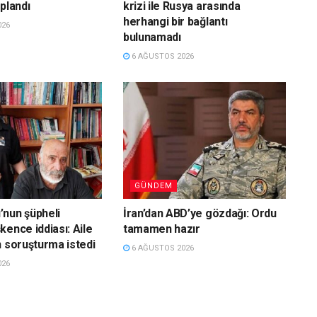
plandı
krizi ile Rusya arasında
herhangi bir bağlantı
026
bulunamadı
6 AĞUSTOS 2026
GÜNDEM
nun şüpheli
İran’dan ABD’ye gözdağı: Ordu
kence iddiası: Aile
tamamen hazır
n soruşturma istedi
6 AĞUSTOS 2026
026