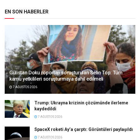
EN SON HABERLER
Gülistan Doku röportajı soruşturulan Selin Top: Tüm
kamu yetkilileri soruşturmaya dahil edilmeli
7 AĞUSTOS 2026
Trump: Ukrayna krizinin çözümünde ilerleme
kaydedildi
7 AĞUSTOS 2026
SpaceX roketi Ay’a çarptı: Görüntüleri paylaşıldı
7 AĞUSTOS 2026