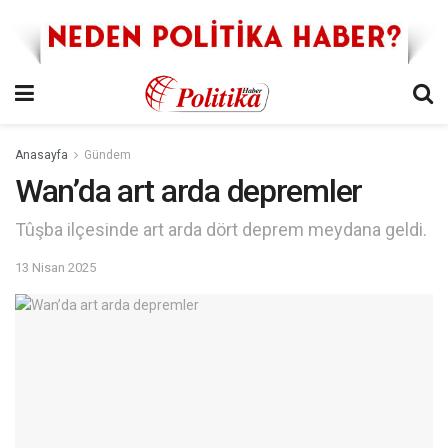
Anasayfa
Gündem
Wan’da art arda depremler
Tûşba ilçesinde art arda dört deprem meydana geldi.
13 Nisan 2025