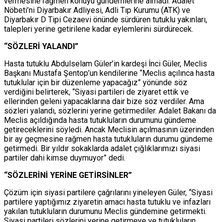
vermesine rağmen konuyu gündemlerine almadı. Adalet
Nöbeti’ni Diyarbakır Adliyesi, Adli Tıp Kurumu (ATK) ve
Diyarbakır D Tipi Cezaevi önünde sürdüren tutuklu yakınları,
talepleri yerine getirilene kadar eylemlerini sürdürecek.
“SÖZLERİ YALANDI”
Hasta tutuklu Abdulselam Güler’in kardeşi İnci Güler, Meclis
Başkanı Mustafa Şentop’un kendilerine “Meclis açılınca hasta
tutuklular için bir düzenleme yapacağız” yönünde söz
verdiğini belirterek, “Siyasi partileri de ziyaret ettik ve
ellerinden geleni yapacaklarına dair bize söz verdiler. Ama
sözleri yalandı, sözlerini yerine getirmediler. Adalet Bakanı da
Meclis açıldığında hasta tutukluların durumunu gündeme
getireceklerini söyledi. Ancak Meclisin açılmasının üzerinden
bir ay geçmesine rağmen hasta tutukluların durumu gündeme
getirmedi. Bir yıldır sokaklarda adalet çığlıklarımızı siyasi
partiler dahi kimse duymuyor” dedi.
“SÖZLERİNİ YERİNE GETİRSİNLER”
Çözüm için siyasi partilere çağrılarını yineleyen Güler, “Siyasi
partilere yaptığımız ziyaretin amacı hasta tutuklu ve infazları
yakılan tutukluların durumunu Meclis gündemine getirmekti.
Siyasi partileri sözlerini yerine getirmeye ve tutukluların