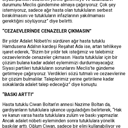
durumunu Meclis gündemine almaya çağırıyoruz. Çok şey
istemiyoruz, sadece ağır hasta olan tutukluların serbest
bırakılmasını ve tutukluların infazlarının yakılmaması
gerektiğini söylüyoruz” diye belirtti.
“CEZAEVLERİNDE CENAZELER ÇIKMASIN”
Bir yıldır Adalet Nöbeti’ni sürdüren ağır hasta tutuklu
Hamdusena Ada’nın kardeşi Reşahat Ada ise, artan tehlikeye
işaret ederek, “Bizim bir yıldır tek isteğimiz ve talebimiz
cezaevlerinde cenazeler çıkmasın. Hasta tutuklular için bir
çözüm bulana kadar adalet eylemimizi durdurmayacağız.
Siyasi partileri tutukluların sorunlarını Meclis’te gündeme
getirmeye çağırıyoruz. Verdikleri sözü tutmalı ve cezaevlerine
bir çözüm bulmalılar. Taleplerimiz yerine getirilene kadar
sokaklarda adalet talep edeceğiz” diye konuştu.
“BASKI ARTTI”
Hasta tutuklu Ciwan Boltan’ın annesi Nazime Boltan da,
gardiyanların tutuklulara işkence uyguladığını belirterek, “Hak
ve kanun varsa hasta tutuklulara zulüm ve baskı yapmazlar.
Ancak adalet nöbeti eyleminden sonra tutuklulara yönelik
baskılar arttı. Oğlum Ciwan, sadece bir elini kullanabiliyor ve