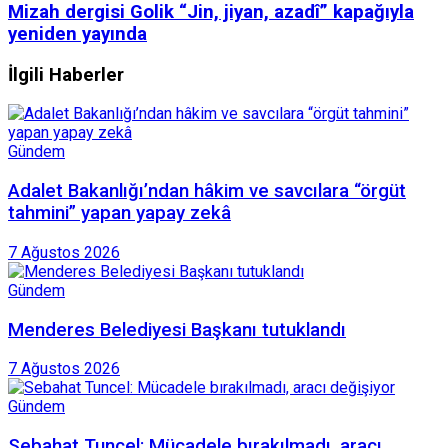
Mizah dergisi Golik “Jin, jiyan, azadî” kapağıyla
yeniden yayında
İlgili Haberler
Gündem
Adalet Bakanlığı’ndan hâkim ve savcılara “örgüt
tahmini” yapan yapay zekâ
7 Ağustos 2026
Gündem
Menderes Belediyesi Başkanı tutuklandı
7 Ağustos 2026
Gündem
Sebahat Tuncel: Mücadele bırakılmadı, aracı