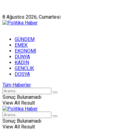
Künye
Hakkımızda
8 Ağustos 2026, Cumartesi
GÜNDEM
EMEK
EKONOMİ
DÜNYA
KADIN
GENÇLİK
DOSYA
Tüm Haberler
Sonuç Bulunamadı
View All Result
Sonuç Bulunamadı
View All Result