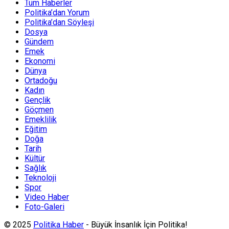
Tüm Haberler
Politika’dan Yorum
Politika’dan Söyleşi
Dosya
Gündem
Emek
Ekonomi
Dünya
Ortadoğu
Kadın
Gençlik
Göçmen
Emeklilik
Eğitim
Doğa
Tarih
Kültür
Sağlık
Teknoloji
Spor
Video Haber
Foto-Galeri
© 2025
Politika Haber
- Büyük İnsanlık İçin Politika!