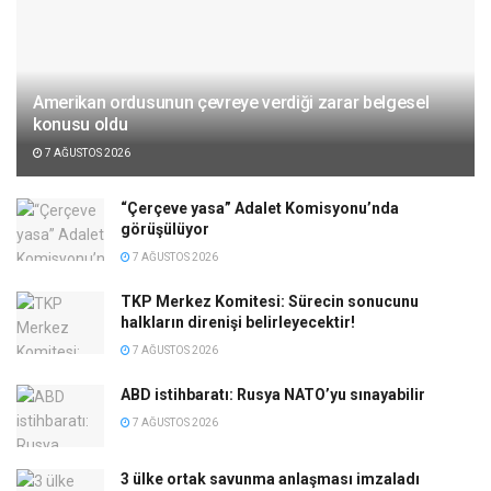
Amerikan ordusunun çevreye verdiği zarar belgesel
konusu oldu
7 AĞUSTOS 2026
“Çerçeve yasa” Adalet Komisyonu’nda
görüşülüyor
7 AĞUSTOS 2026
TKP Merkez Komitesi: Sürecin sonucunu
halkların direnişi belirleyecektir!
7 AĞUSTOS 2026
ABD istihbaratı: Rusya NATO’yu sınayabilir
7 AĞUSTOS 2026
3 ülke ortak savunma anlaşması imzaladı