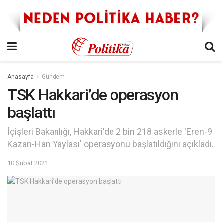
Anasayfa
Gündem
TSK Hakkari’de operasyon
başlattı
İçişleri Bakanlığı, Hakkari'de 2 bin 218 askerle 'Eren-9
Kazan-Han Yaylası' operasyonu başlatıldığını açıkladı.
10 Şubat 2021