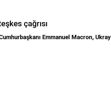
teşkes çağrısı
a Cumhurbaşkanı Emmanuel Macron, Ukrayn
.