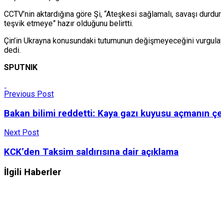
CCTV’nin aktardığına göre Şi, “Ateşkesi sağlamalı, savaşı durdurm
teşvik etmeye” hazır olduğunu belirtti.
Çin’in Ukrayna konusundaki tutumunun değişmeyeceğini vurgulaya
dedi.
SPUTNIK
Previous Post
Bakan bilimi reddetti: Kaya gazı kuyusu açmanın ç
Next Post
KCK’den Taksim saldırısına dair açıklama
İlgili Haberler