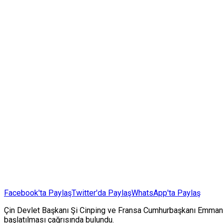
Facebook'ta Paylaş
Twitter'da Paylaş
WhatsApp'ta Paylaş
Çin Devlet Başkanı Şi Cinping ve Fransa Cumhurbaşkanı Emmanu
başlatılması çağrısında bulundu.