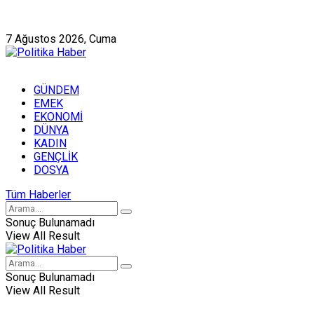
Künye
Hakkımızda
7 Ağustos 2026, Cuma
GÜNDEM
EMEK
EKONOMİ
DÜNYA
KADIN
GENÇLİK
DOSYA
Tüm Haberler
Sonuç Bulunamadı
View All Result
Sonuç Bulunamadı
View All Result